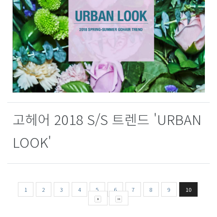
고헤어 2018 S/S 트렌드 'URBAN
LOOK'
1
2
3
4
5
6
7
8
9
10