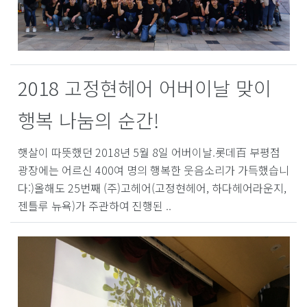
2018 고정현헤어 어버이날 맞이
행복 나눔의 순간!
햇살이 따뜻했던 2018년 5월 8일 어버이날.롯데百 부평점
광장에는 어르신 400여 명의 행복한 웃음소리가 가득했습니
다:)올해도 25번째 (주)고헤어(고정현헤어, 하다헤어라운지,
젠틀루 뉴욕)가 주관하여 진행된 ..