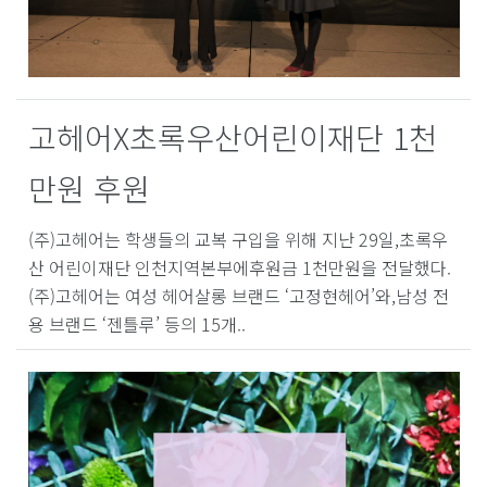
고헤어X초록우산어린이재단 1천
만원 후원
(주)고헤어는 학생들의 교복 구입을 위해 지난 29일,초록우
산 어린이재단 인천지역본부에후원금 1천만원을 전달했다.
(주)고헤어는 여성 헤어살롱 브랜드 ‘고정현헤어’와,남성 전
용 브랜드 ‘젠틀루’ 등의 15개..