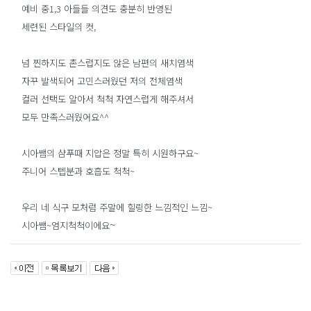
예비 중1,3 아들들 의견도 충분히 반영된
세련된 스타일의 컷,
넘 찐하지도 촌스럽지도 않은 남편의 새치염색
자꾸 발색되어 고민스러웠던 저의 전체염색
컬러 선택도 알아서 척척 자연스럽게 해주셔서
모두 만족스러웠어요^^
시
아쌤의 샴푸때 지압은 정말 특히 시원하구요~
주니어 스텝분과 호흡도 척척~
우리 네 식구 모처럼 주말에 힐링한 느낌적인 느낌~
~
시아쌤~엄지척척이에요