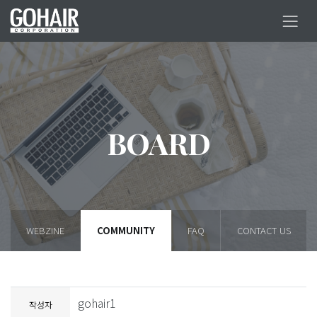
BOARD
WEBZINE
COMMUNITY
FAQ
CONTACT US
gohair1
작성자