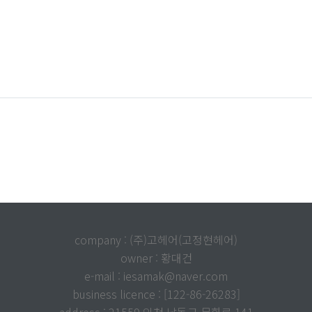
company : (주)고헤어(고정현헤어)
owner : 황대건
e-mail : iesamak@naver.com
business licence : [122-86-26283]