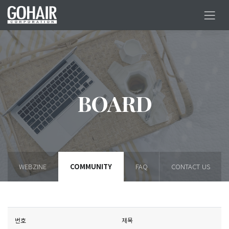
BOARD
WEBZINE
COMMUNITY
FAQ
CONTACT US
번호
제목