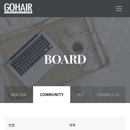
BOARD
WEBZINE
COMMUNITY
FAQ
CONTACT US
번호
제목