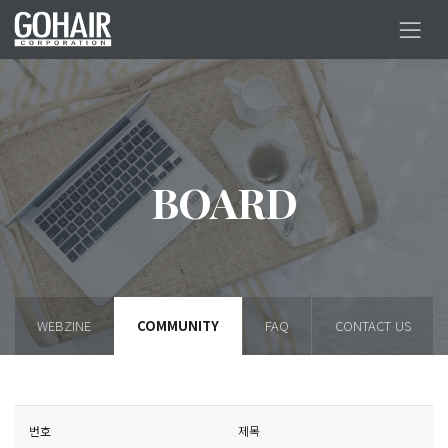
BOARD
WEBZINE
COMMUNITY
FAQ
CONTACT US
번호
제목