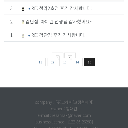
3
RE: 청라2호점 후기 감사합니다!
2
검단점, 아이린 선생님 감사했어요~
1
RE: 검단점 후기 감사합니다!
11
12
13
14
15
company : (주)고헤어(고정현헤어)
owner : 황대건
e-mail : iesamak@naver.com
business licence : [122-86-26283]